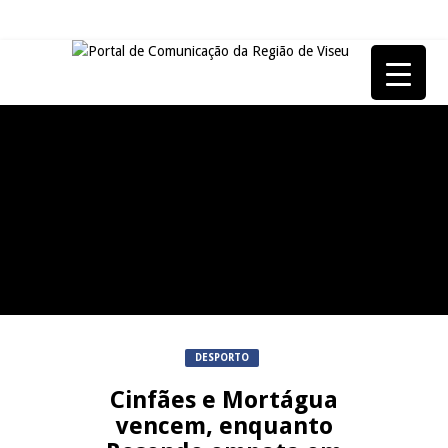
REPORTAGENS
Festas do Concelho de Penalva
MANGUALDE
do Castelo
11º Encontro Gastronómico
NOW OPINIÃO
Amador de Abrunhosa-a-Velha
Now Opinião – Manuela
Antunes: Problemas nos
SÃO PEDRO DO SUL
Exames Nacionais
Tradidanças em São Pedro do
JUIZ ESCLARECE
DESPORTO
Sul
Cinfães e Mortágua
A Juiz Esclarece – Medidas a
vencem, enquanto
executar no meio natural de
REPORTAGENS
vida (II)