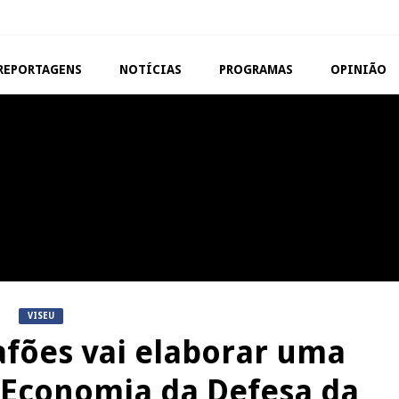
REPORTAGENS
NOTÍCIAS
PROGRAMAS
OPINIÃO
VISEU
TAROUCA
Abertura da Feira de São
5ª Edição do Varosa Fes
Mateus
Tarouca
REPORTAGENS
MANGUALDE
Festas do Concelho de Penalva
11º Encontro Gastronóm
do Castelo
Amador de Abrunhosa-a-
VISEU
afões vai elaborar uma
a Economia da Defesa da