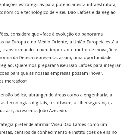
entações estratégicas para potenciar esta infraestrutura,
conómico e tecnológico de Viseu Dão Lafões e da Região
fões, considera que «face à evolução do panorama
tos na Europa e no Médio Oriente, a União Europeia está a
esa, transformando-a num importante motor de inovação e
nomia da Defesa representa, assim, uma oportunidade
região. Queremos preparar Viseu Dão Lafões para integrar
ições para que as nossas empresas possam inovar,
vos mercados».
mensão bélica, abrangendo áreas como a engenharia, a
s tecnologias digitais, o software, a cibersegurança, a
outras», acrescenta João Azevedo.
tratégia pretende afirmar Viseu Dão Lafões como um
presas, centros de conhecimento e instituições de ensino