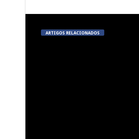
ARTIGOS RELACIONADOS
Now Opinião Hélder Amaral:
Dia do Emigr
Invasão do gabinete de André
Vila N
Ventura na AR
5ª Edição do Varosa Fest em
A Juiz Escl
Tarouca
executar no
vi