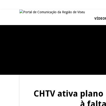
VÍDEO
VISEU
TAROUCA
Abertura da Feira de São
5ª Edição do Varosa Fest em
Mateus
Tarouca
NOW OPINIÃO
SÃO PEDRO DO SUL
Now Opinião – Manuela
Tradidanças em São Pedro do
Antunes: Problemas nos
Sul
Exames Nacionais
CHTV ativa plano
à falt