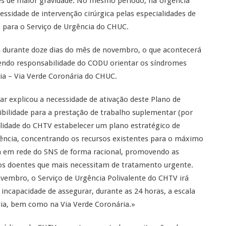
s de maior gravidade. No mesmo período, na Urgência
ssidade de intervenção cirúrgica pelas especialidades de
s para o Serviço de Urgência do CHUC.
va durante doze dias do mês de novembro, o que acontecerá
sendo responsabilidade do CODU orientar os síndromes
cia – Via Verde Coronária do CHUC.
r explicou a necessidade de ativação deste Plano de
ibilidade para a prestação de trabalho suplementar (por
lidade do CHTV estabelecer um plano estratégico de
ência, concentrando os recursos existentes para o máximo
sta em rede do SNS de forma racional, promovendo as
 dos doentes que mais necessitam de tratamento urgente.
ovembro, o Serviço de Urgência Polivalente do CHTV irá
 incapacidade de assegurar, durante as 24 horas, a escala
edia, bem como na Via Verde Coronária.»