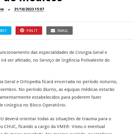
ow
31/10/2023 15:07
EET
PIN IT
EMAIL
 funcionamento das especialidades de Cirurgia Geral e
rá ser afetado, no Serviço de Urgência Polivalente do
gia Geral e Ortopedia ficará encerrada no período noturno,
ovembro. No período diurno, as equipas médicas estarão
lamentarmente estabelecidos para poderem fazer
e cirúrgica no Bloco Operatório.
U deverá orientar todas as situações de trauma para o
do CHUC, ficando a cargo da VMER- Viseu o eventual