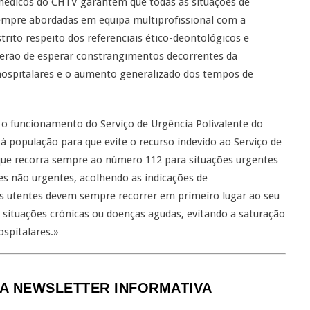
 médicos do CHTV garantem que todas as situações de
empre abordadas em equipa multiprofissional com a
strito respeito dos referenciais ético-deontológicos e
serão de esperar constrangimentos decorrentes da
hospitalares e o aumento generalizado dos tempos de
o funcionamento do Serviço de Urgência Polivalente do
 população para que evite o recurso indevido ao Serviço de
que recorra sempre ao número 112 para situações urgentes
s não urgentes, acolhendo as indicações de
 utentes devem sempre recorrer em primeiro lugar ao seu
 situações crónicas ou doenças agudas, evitando a saturação
ospitalares.»
A NEWSLETTER INFORMATIVA