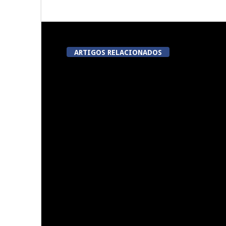
ARTIGOS RELACIONADOS
Abertura da Feira de São
5ª Edição d
Mateus
T
Dia do Foral em São João da
Centro histó
Pesqueira
nova “casa
para a Prev
à Violênc