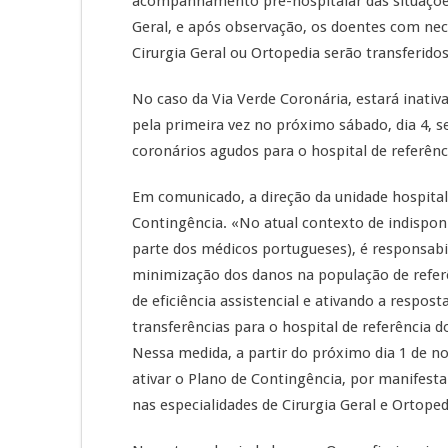
acompanhamento pré-hospitalar das situaçõe
Geral, e após observação, os doentes com nece
Cirurgia Geral ou Ortopedia serão transferido
No caso da Via Verde Coronária, estará inati
pela primeira vez no próximo sábado, dia 4, 
coronários agudos para o hospital de referên
Em comunicado, a direção da unidade hospitala
Contingência. «No atual contexto de indispon
parte dos médicos portugueses), é responsabi
minimização dos danos na população de refer
de eficiência assistencial e ativando a respo
transferências para o hospital de referência
Nessa medida, a partir do próximo dia 1 de n
ativar o Plano de Contingência, por manifesta
nas especialidades de Cirurgia Geral e Ortop