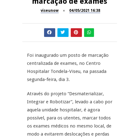
marcação de exames
Dia do Foral em São João da
viseunow
04/05/2021 16:38
REPORTAGENS
Pesqueira
Summer Fusion em
REPORTAGENS
Sernancelhe
Festas do Concelho de Penalva
MANGUALDE
do Castelo
Foi inaugurado um posto de marcação
centralizada de exames, no Centro
11º Encontro Gastronómico
NOW OPINIÃO
Hospitalar Tondela-Viseu, na passada
Amador de Abrunhosa-a-Velha
segunda-feira, dia 3.
Now Opinião – Manuela
Antunes: Problemas nos
Através do projeto “Desmaterializar,
Exames Nacionais
Integrar e Robotizar”, levado a cabo por
aquela unidade hospitalar, é agora
possível, para os utentes, marcar todos
os exames médicos no mesmo local, de
modo a evitarem deslocações e perdas