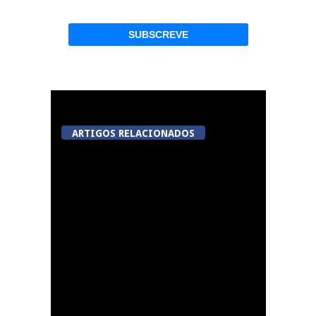
ARTIGOS RELACIONADOS
Tondela inaugura
sexto Espaço do
Cidadão em Sabugosa