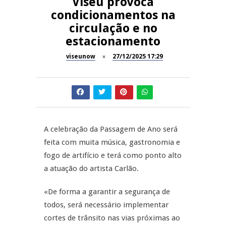
Viseu provoca
condicionamentos na
Dia do Foral em São João da
REPORTAGENS
circulação e no
Pesqueira
estacionamento
Summer Fusion em
REPORTAGENS
Sernancelhe
viseunow
27/12/2025 17:29
Festas do Concelho de Penalva
MANGUALDE
do Castelo
11º Encontro Gastronómico
NOW OPINIÃO
Amador de Abrunhosa-a-Velha
A celebração da Passagem de Ano será
Now Opinião – Manuela
feita com muita música, gastronomia e
Antunes: Problemas nos
fogo de artifício e terá como ponto alto
Exames Nacionais
a atuação do artista Carlão.
«De forma a garantir a segurança de
todos, será necessário implementar
cortes de trânsito nas vias próximas ao