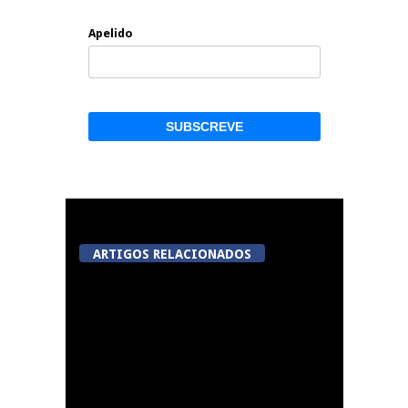
Apelido
ARTIGOS RELACIONADOS
Tondela inaugura
sexto Espaço do
Cidadão em Sabugosa