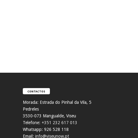
CONTACTOS
Morada:
Estrada do Pinhal da Vila, 5
Pedreles
353
0-073 Mangualde, Viseu
Telefone:
+351 232 617 013
Whatsapp: 926 528 118
Email:
info@viseunow.pt