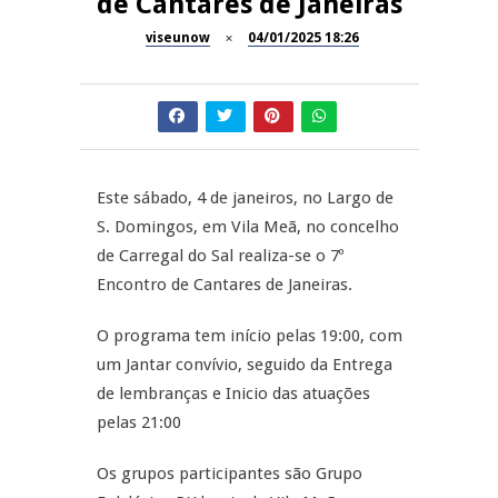
de Cantares de Janeiras
Dia do Foral em São João da
viseunow
04/01/2025 18:26
REPORTAGENS
Pesqueira
Summer Fusion em
REPORTAGENS
Sernancelhe
Festas do Concelho de Penalva
MANGUALDE
do Castelo
Este sábado, 4 de janeiros, no Largo de
S. Domingos, em Vila Meã, no concelho
11º Encontro Gastronómico
NOW OPINIÃO
de Carregal do Sal realiza-se o 7º
Amador de Abrunhosa-a-Velha
Encontro de Cantares de Janeiras.
Now Opinião – Manuela
Antunes: Problemas nos
O programa tem início pelas 19:00, com
Exames Nacionais
um Jantar convívio, seguido da Entrega
de lembranças e Inicio das atuações
pelas 21:00
Os grupos participantes são Grupo