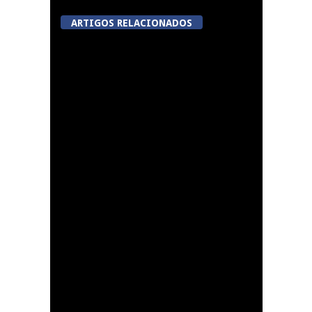
ARTIGOS RELACIONADOS
Now Opinião Hélder
Amaral: Invasão do
gabinete de André
Ventura na AR
Dia do Emigrante em
Queiriga, Vila Nova de
Paiva