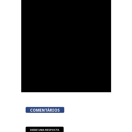
Dia do Foral em São
João da Pesqueira
COMENTÁRIOS
DEIXE UMA RESPOSTA