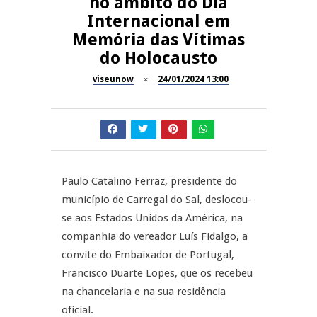
no âmbito do Dia
Internacional em
Dia do Foral em São João da
REPORTAGENS
Memória das Vítimas
Pesqueira
do Holocausto
Summer Fusion em
REPORTAGENS
Sernancelhe
viseunow
24/01/2024 13:00
Festas do Concelho de Penalva
MANGUALDE
do Castelo
11º Encontro Gastronómico
NOW OPINIÃO
Amador de Abrunhosa-a-Velha
Paulo Catalino Ferraz, presidente do
Now Opinião – Manuela
município de Carregal do Sal, deslocou-
Antunes: Problemas nos
se aos Estados Unidos da América, na
Exames Nacionais
companhia do vereador Luís Fidalgo, a
convite do Embaixador de Portugal,
Francisco Duarte Lopes, que os recebeu
na chancelaria e na sua residência
oficial.