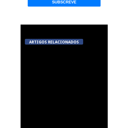
ARTIGOS RELACIONADOS
Now Opinião Hélder
Amaral: Invasão do
gabinete de André
Ventura na AR