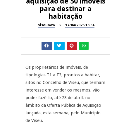
aquisição de 50 imóveis
para destinar a
Dia do Foral em São João da
REPORTAGENS
habitação
Pesqueira
viseunow
17/04/2026 15:54
Summer Fusion em
REPORTAGENS
Sernancelhe
Festas do Concelho de Penalva
MANGUALDE
do Castelo
11º Encontro Gastronómico
NOW OPINIÃO
Os proprietários de imóveis, de
Amador de Abrunhosa-a-Velha
tipologias T1 a T3, prontos a habitar,
Now Opinião – Manuela
sitos no Concelho de Viseu, que tenham
Antunes: Problemas nos
interesse em vender os mesmos, vão
Exames Nacionais
poder fazê-lo, até 28 de abril, no
âmbito da Oferta Pública de Aquisição
lançada, esta semana, pelo Município
de Viseu.