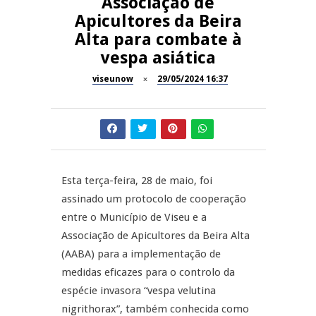
Associação de
Apicultores da Beira
Inauguração Loja do Cidadão
REPORTAGENS
Alta para combate à
S.J. Pesqueira
vespa asiática
Barrelas Summer Fest em Vila
NOW OPINIÃO
Nova de Paiva
viseunow
29/05/2024 16:37
Now Opinião – Carolina
Almeida: Documentários de
REPORTAGENS
Tauromaquia na RTP
Feira das Atividades
JUIZ ESCLARECE
Económicas de Aguiar da Beira
Esta terça-feira, 28 de maio, foi
assinado um protocolo de cooperação
A Juiz Esclarece – Medidas a
entre o Município de Viseu e a
executar no meio natural de
vida
Associação de Apicultores da Beira Alta
(AABA) para a implementação de
medidas eficazes para o controlo da
espécie invasora “vespa velutina
nigrithorax”, também conhecida como