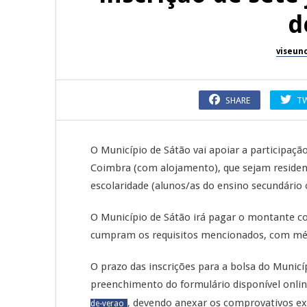
d
viseun
SHARE
T
O Município de Sátão vai apoiar a participaçã
Coimbra (com alojamento), que sejam residen
escolaridade (alunos/as do ensino secundário o
O Município de Sátão irá pagar o montante co
cumpram os requisitos mencionados, com média
O prazo das inscrições para a bolsa do Municíp
preenchimento do formulário disponível onl
, devendo anexar os comprovativos exi
de-verao