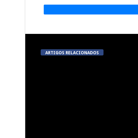
ARTIGOS RELACIONADOS
A Juiz Esclarece – Medidas a
Dia do Fora
executar no meio natural de
Pe
vida (III)
Summer Fusion em Sernancelhe
Festas do Co