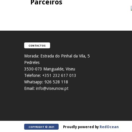
Parceiros
CONTACTOS
Morada:
Estrada do Pinhal da Vila, 5
Pedreles
353
0-073 Mangualde, Viseu
Telefone:
+351 232 617 013
Whatsapp: 926 528 118
Email:
info@viseunow.pt
Proudly powered by
RedOcean
COPYRIGHT © 2021