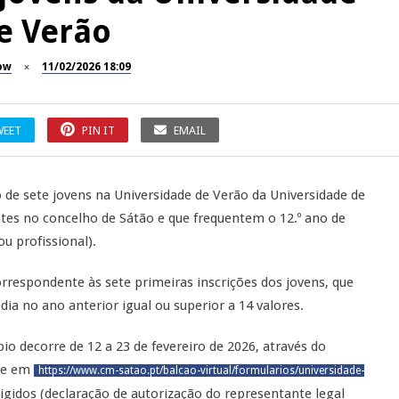
e Verão
ow
11/02/2026 18:09
WEET
PIN IT
EMAIL
o de sete jovens na Universidade de Verão da Universidade de
tes no concelho de Sátão e que frequentem o 12.º ano de
u profissional).
rrespondente às sete primeiras inscrições dos jovens, que
 no ano anterior igual ou superior a 14 valores.
io decorre de 12 a 23 de fevereiro de 2026, através do
ine em
https://www.cm-satao.pt/balcao-virtual/formularios/universidade-
gidos (declaração de autorização do representante legal