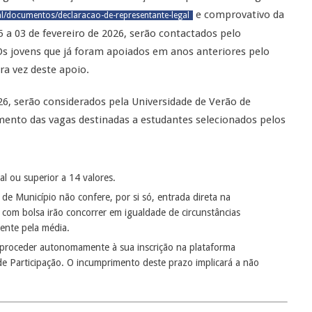
e comprovativo da
al/documentos/declaracao-de-representante-legal
5 a 03 de fevereiro de 2026, serão contactados pelo
s jovens que já foram apoiados em anos anteriores pelo
ra vez deste apoio.
026, serão considerados pela Universidade de Verão de
mento das vagas destinadas a estudantes selecionados pelos
l ou superior a 14 valores.
de Município não confere, por si só, entrada direta na
com bolsa irão concorrer em igualdade de circunstâncias
ente pela média.
 proceder autonomamente à sua inscrição na plataforma
de Participação. O incumprimento deste prazo implicará a não