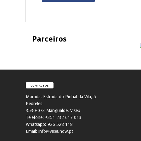
Parceiros
CONTACTOS
Morada:
Estrada do Pinhal da Vila, 5
Pedreles
353
0-073 Mangualde, Viseu
Telefone:
+351 232 617 013
Whatsapp: 926 528 118
Email:
info@viseunow.pt