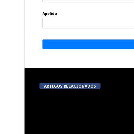
Apelido
ARTIGOS RELACIONADOS
Now Opinião Hélder Amaral:
Dia do Emigr
Invasão do gabinete de André
Vila N
Ventura na AR