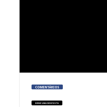
5ª Edição do Varosa Fest em
A Juiz Escl
Tarouca
executar no
vi
COMENTÁRIOS
DEIXE UMA RESPOSTA