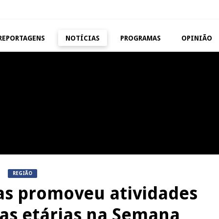
REPORTAGENS
NOTÍCIAS
PROGRAMAS
OPINIÃO
VISEU
TAROUCA
Abertura da Feira de São
5ª Edição do Varosa Fes
Mateus
Tarouca
REPORTAGENS
MANGUALDE
Festas do Concelho de Penalva
11º Encontro Gastronóm
do Castelo
Amador de Abrunhosa-a-
REGIÃO
as promoveu atividades
xas etárias na Semana