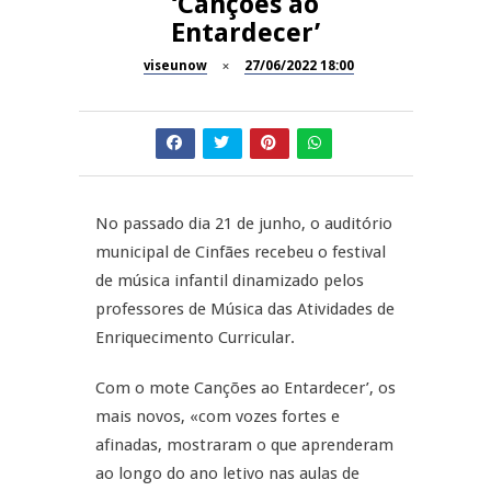
‘Canções ao
A Juiz Esclarece – Medidas a
Entardecer’
executar no meio natural de
REPORTAGENS
vida (II)
viseunow
27/06/2022 18:00
Inauguração Loja do Cidadão
REPORTAGENS
S.J. Pesqueira
Barrelas Summer Fest em Vila
NOW OPINIÃO
Nova de Paiva
No passado dia 21 de junho, o auditório
Now Opinião – Carolina
municipal de Cinfães recebeu o festival
Almeida: Documentários de
REPORTAGENS
Tauromaquia na RTP
de música infantil dinamizado pelos
professores de Música das Atividades de
Feira das Atividades
Enriquecimento Curricular.
Económicas de Aguiar da Beira
Com o mote Canções ao Entardecer’, os
mais novos, «com vozes fortes e
afinadas, mostraram o que aprenderam
ao longo do ano letivo nas aulas de