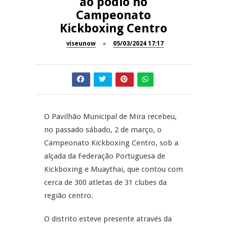
ao pódio no
Now Opinião – Manuela
Campeonato
Antunes: Problemas nos
SÃO PEDRO DO SUL
Kickboxing Centro
Exames Nacionais
viseunow
05/03/2024 17:17
Tradidanças em São Pedro do
JUIZ ESCLARECE
Sul
A Juiz Esclarece – Medidas a
executar no meio natural de
REPORTAGENS
vida (II)
O Pavilhão Municipal de Mira recebeu,
Inauguração Loja do Cidadão
REPORTAGENS
S.J. Pesqueira
no passado sábado, 2 de março, o
Campeonato Kickboxing Centro, sob a
Barrelas Summer Fest em Vila
alçada da Federação Portuguesa de
Nova de Paiva
Kickboxing e Muaythai, que contou com
cerca de 300 atletas de 31 clubes da
região centro.
O distrito esteve presente através da