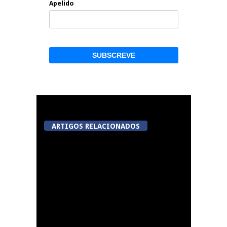
Apelido
ARTIGOS RELACIONADOS
A Juiz Esclarece –
Medidas a executar no
meio natural de vida
(III)