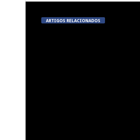
ARTIGOS RELACIONADOS
A Juiz Esclarece – Medidas a
Dia do Fora
executar no meio natural de
Pe
vida (III)
Summer Fusion em Sernancelhe
Festas do Co
do