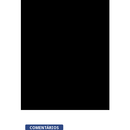
Lamego Youth Cup
proporciona a prática
de três modalidades
durante a Semana da
Juventude
COMENTÁRIOS