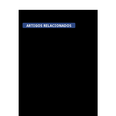
ARTIGOS RELACIONADOS
A Juiz Esclarece –
Medidas a executar no
meio natural de vida
(III)
Dia do Foral em São