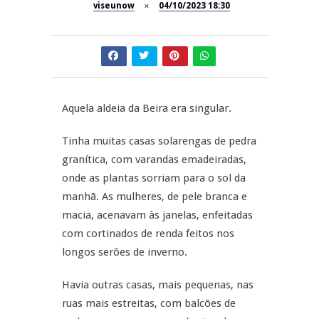
viseunow
04/10/2023 18:30
Now Opinião – Manuela
Antunes: Problemas nos
SÃO PEDRO DO SUL
Exames Nacionais
Tradidanças em São Pedro do
JUIZ ESCLARECE
Sul
Aquela aldeia da Beira era singular.
A Juiz Esclarece – Medidas a
executar no meio natural de
REPORTAGENS
vida (II)
Tinha muitas casas solarengas de pedra
granítica, com varandas emadeiradas,
Inauguração Loja do Cidadão
REPORTAGENS
onde as plantas sorriam para o sol da
S.J. Pesqueira
manhã. As mulheres, de pele branca e
Barrelas Summer Fest em Vila
macia, acenavam às janelas, enfeitadas
Nova de Paiva
com cortinados de renda feitos nos
longos serões de inverno.
Havia outras casas, mais pequenas, nas
ruas mais estreitas, com balcões de