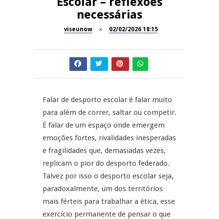
Escolar – reflexões
necessárias
Dia do Foral em São João da
REPORTAGENS
Pesqueira
viseunow
02/02/2026 18:15
Summer Fusion em
REPORTAGENS
Sernancelhe
Festas do Concelho de Penalva
MANGUALDE
do Castelo
Falar de desporto escolar é falar muito
11º Encontro Gastronómico
NOW OPINIÃO
para além de correr, saltar ou competir.
Amador de Abrunhosa-a-Velha
É falar de um espaço onde emergem
Now Opinião – Manuela
emoções fortes, rivalidades inesperadas
Antunes: Problemas nos
e fragilidades que, demasiadas vezes,
Exames Nacionais
replicam o pior do desporto federado.
Talvez por isso o desporto escolar seja,
paradoxalmente, um dos territórios
mais férteis para trabalhar a ética, esse
exercício permanente de pensar o que