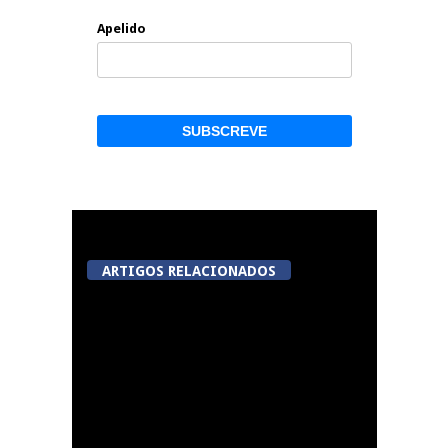
Apelido
ARTIGOS RELACIONADOS
Viseu avança com
videovigilância no
Centro Histórico,
Jugueiros, Rossio e Rua
João Mendes