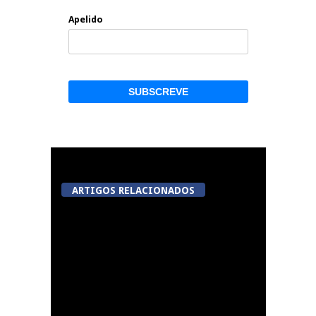
Apelido
ARTIGOS RELACIONADOS
A Juiz Esclarece –
Medidas a executar no
meio natural de vida
(III)