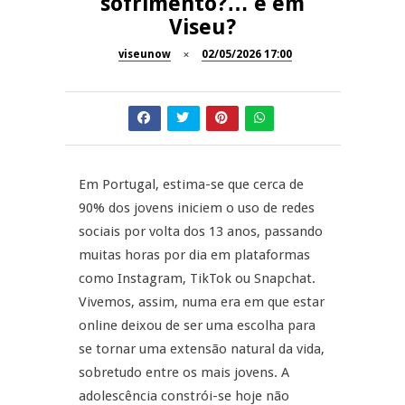
sofrimento?… e em
Now Opinião – Manuela
Viseu?
Antunes: Problemas nos
SÃO PEDRO DO SUL
Exames Nacionais
viseunow
02/05/2026 17:00
Tradidanças em São Pedro do
JUIZ ESCLARECE
Sul
A Juiz Esclarece – Medidas a
executar no meio natural de
REPORTAGENS
vida (II)
Em Portugal, estima-se que cerca de
90% dos jovens iniciem o uso de redes
Inauguração Loja do Cidadão
REPORTAGENS
S.J. Pesqueira
sociais por volta dos 13 anos, passando
muitas horas por dia em plataformas
Barrelas Summer Fest em Vila
como Instagram, TikTok ou Snapchat.
Nova de Paiva
Vivemos, assim, numa era em que estar
online deixou de ser uma escolha para
se tornar uma extensão natural da vida,
sobretudo entre os mais jovens. A
adolescência constrói-se hoje não