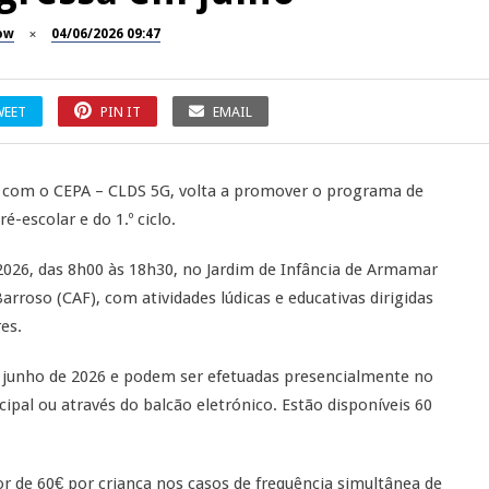
ow
04/06/2026 09:47
WEET
PIN IT
EMAIL
 com o CEPA – CLDS 5G, volta a promover o programa de
é-escolar e do 1.º ciclo.
e 2026, das 8h00 às 18h30, no Jardim de Infância de Armamar
rroso (CAF), com atividades lúdicas e educativas dirigidas
es.
de junho de 2026 e podem ser efetuadas presencialmente no
pal ou através do balcão eletrónico. Estão disponíveis 60
or de 60€ por criança nos casos de frequência simultânea de