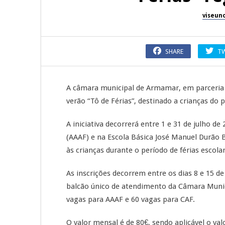
viseun
SHARE
T
A câmara municipal de Armamar, em parceria
verão “Tô de Férias”, destinado a crianças do pr
A iniciativa decorrerá entre 1 e 31 de julho d
(AAAF) e na Escola Básica José Manuel Durão Ba
às crianças durante o período de férias escolar
As inscrições decorrem entre os dias 8 e 15 
balcão único de atendimento da Câmara Munici
vagas para AAAF e 60 vagas para CAF.
O valor mensal é de 80€, sendo aplicável o val