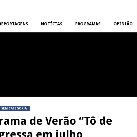
REPORTAGENS
NOTÍCIAS
PROGRAMAS
OPINIÃO
VISEU
TAROUCA
Abertura da Feira de São
5ª Edição do Varosa Fes
Mateus
Tarouca
REPORTAGENS
MANGUALDE
Festas do Concelho de Penalva
11º Encontro Gastronóm
do Castelo
Amador de Abrunhosa-a-
SEM CATEGORIA
rama de Verão “Tô de
egressa em julho