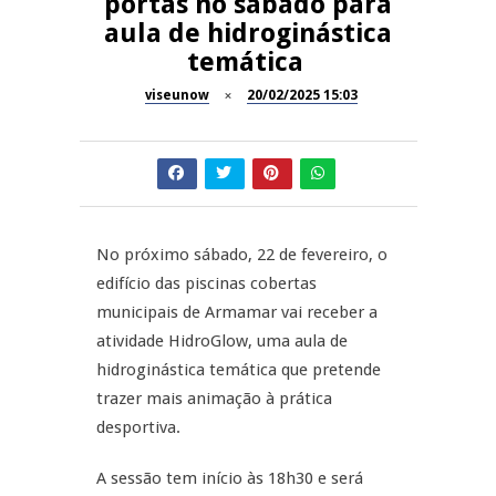
portas no sábado para
A Juiz Esclarece – Medidas a
aula de hidroginástica
executar no meio natural de
REPORTAGENS
temática
vida (III)
viseunow
20/02/2025 15:03
Dia do Foral em São João da
REPORTAGENS
Pesqueira
Summer Fusion em
REPORTAGENS
Sernancelhe
Festas do Concelho de Penalva
MANGUALDE
No próximo sábado, 22 de fevereiro, o
do Castelo
edifício das piscinas cobertas
11º Encontro Gastronómico
municipais de Armamar vai receber a
Amador de Abrunhosa-a-Velha
atividade HidroGlow, uma aula de
hidroginástica temática que pretende
trazer mais animação à prática
desportiva.
A sessão tem início às 18h30 e será