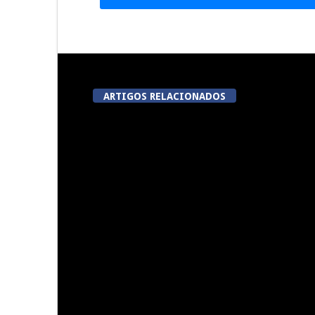
ARTIGOS RELACIONADOS
Summer Fusion em Sernancelhe
Festas do Co
do
Presidente da República
Viseu aco
inaugura Feira de São Mateus
corrida em
esta quinta-feira
meta 