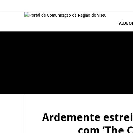
VÍDEO
REPORTAGENS
REPORTAGENS
Summer Fusion em
Festas do Concelho de Penalva
Sernancelhe
do Castelo
REPORTAGENS
REPORTAGENS
Inauguração Loja do Cidadão
Barrelas Summer Fest em Vila
S.J. Pesqueira
Nova de Paiva
Ardemente estreia
com ‘The 