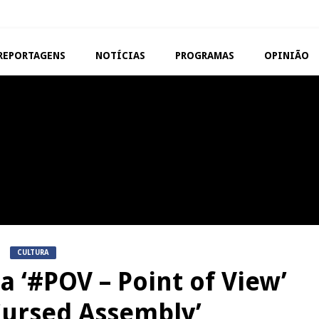
REPORTAGENS
NOTÍCIAS
PROGRAMAS
OPINIÃO
MANGUALDE
NOW OPINIÃO
11º Encontro Gastronómico
Now Opinião – Manue
Amador de Abrunhosa-a-Velha
Antunes: Problemas n
Exames Nacionais
NOW OPINIÃO
REPORTAGENS
Now Opinião – Carolina
Feira das Atividades
Almeida: Documentários de
Económicas de Aguiar da 
Tauromaquia na RTP
CULTURA
 ‘#POV – Point of View’
Cursed Assembly’