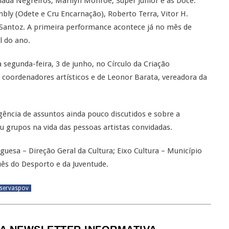
lmada Negreiros, Marilyn Monroe, Super Junior e as Doce.
bly (Odete e Cru Encarnação), Roberto Terra, Vitor H.
 Santoz. A primeira performance acontece já no mês de
l do ano.
segunda-feira, 3 de junho, no Círculo da Criação
coordenadores artísticos e de Leonor Barata, vereadora da
gência de assuntos ainda pouco discutidos e sobre a
u grupos na vida das pessoas artistas convidadas.
guesa – Direção Geral da Cultura; Eixo Cultura – Município
uês do Desporto e da Juventude.
reservaspov