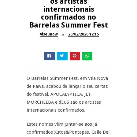
os artistas
A Juiz Esclarece – Medidas a
internacionais
executar no meio natural de
REPORTAGENS
confirmados no
vida (II)
Barrelas Summer Fest
Inauguração Loja do Cidadão
REPORTAGENS
S.J. Pesqueira
viseunow
25/02/2026 12:15
Barrelas Summer Fest em Vila
NOW OPINIÃO
Nova de Paiva
Now Opinião – Carolina
Almeida: Documentários de
REPORTAGENS
Tauromaquia na RTP
O Barrelas Summer Fest, em Vila Nova
de Paiva, acabou de lançar o seu cartaz
Feira das Atividades
do festival. APOCALYPTICA, JET,
Económicas de Aguiar da Beira
MORCHEEBA e dEUS são os artistas
internacionais confirmados.
Estes nomes vêm juntar-se aos já
confirmados Xutos&Pontapés, Calle Del