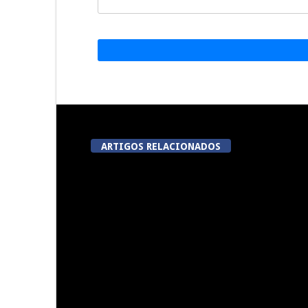
ARTIGOS RELACIONADOS
Festas do Concelho de Penalva
Lameg
do Castelo
proporciona 
modalidades
da 