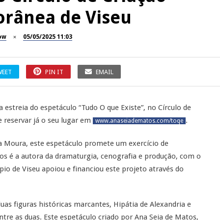
rânea de Viseu
ow
05/05/2025 11:03
WEET
PIN IT
EMAIL
 estreia do espetáculo “Tudo O que Existe”, no Círculo de
 reservar já o seu lugar em
.
www.anaseiadematos.com/toqe
ia Moura, este espetáculo promete um exercício de
 é a autora da dramaturgia, cenografia e produção, com o
io de Viseu apoiou e financiou este projeto através do
uas figuras históricas marcantes, Hipátia de Alexandria e
tre as duas. Este espetáculo criado por Ana Seia de Matos,