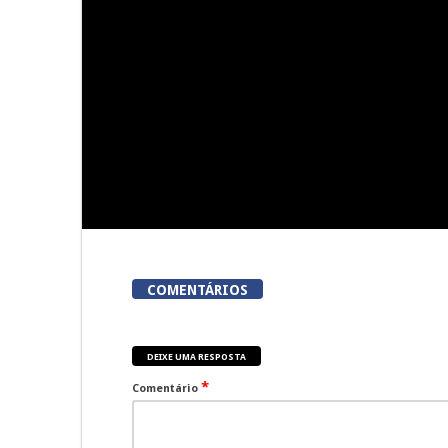
Viseu acolhe a «primeira
Viseu: Núcl
corrida em Portugal em que
Lordosa
meta é um talho»
colhei
COMENTÁRIOS
DEIXE UMA RESPOSTA
*
Comentário