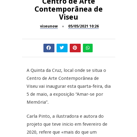
Centro de Arte
Contemporânea de
Dia do Foral em São João da
REPORTAGENS
Viseu
Pesqueira
viseunow
05/05/2021 10:26
Summer Fusion em
REPORTAGENS
Sernancelhe
Festas do Concelho de Penalva
MANGUALDE
do Castelo
11º Encontro Gastronómico
NOW OPINIÃO
A Quinta da Cruz, local onde se situa o
Amador de Abrunhosa-a-Velha
Centro de Arte Contemporânea de
Now Opinião – Manuela
Viseu vai inaugurar esta quarta-feira, dia
Antunes: Problemas nos
5 de maio, a exposição “Amar-se por
Exames Nacionais
Memória”.
Carla Pinto, a ilustradora e autora do
projeto que teve inicio em fevereiro de
2020, refere que «mais do que um