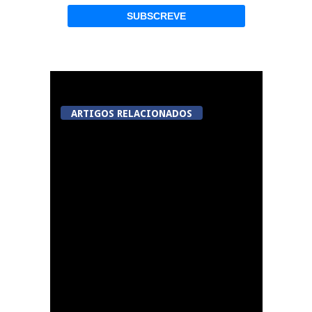
ARTIGOS RELACIONADOS
Tondela inaugura
sexto Espaço do
Cidadão em Sabugosa