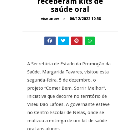
receberam kits de
A Juiz Esclarece – Medidas a
saúde oral
executar no meio natural de
REPORTAGENS
vida (II)
viseunow
06/12/2022 10:58
Inauguração Loja do Cidadão
REPORTAGENS
S.J. Pesqueira
Barrelas Summer Fest em Vila
NOW OPINIÃO
Nova de Paiva
A Secretária de Estado da Promoção da
Now Opinião – Carolina
Saúde, Margarida Tavares, visitou esta
Almeida: Documentários de
REPORTAGENS
Tauromaquia na RTP
segunda-feira, 5 de dezembro, o
projeto “Comer Bem, Sorrir Melhor”,
Feira das Atividades
iniciativa que decorre no território de
Económicas de Aguiar da Beira
Viseu Dão Lafões. A governante esteve
no Centro Escolar de Nelas, onde se
realizou a entrega de um kit de saúde
oral aos alunos.