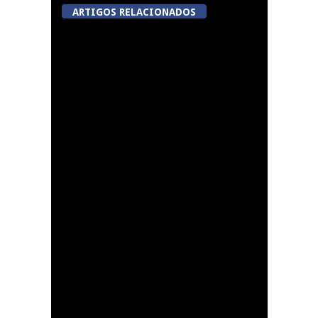
ARTIGOS RELACIONADOS
Centro histórico de
Viseu será nova “casa”
da Autoridade para a
Prevenção e o
Combate à Violência
no Desporto
Summer Fusion em
Sernancelhe