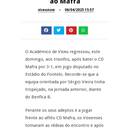
ao Mafra
A Juiz Esclarece – Medidas a
executar no meio natural de
viseunow
06/04/2025 15:57
REPORTAGENS
vida (II)
Inauguração Loja do Cidadão
REPORTAGENS
S.J. Pesqueira
Barrelas Summer Fest em Vila
NOW OPINIÃO
Nova de Paiva
O Académico de Viseu regressou, este
domingo, aos triunfos, após bater o CD
Now Opinião – Carolina
Mafra por 3-1, em jogo disputado no
Almeida: Documentários de
REPORTAGENS
Tauromaquia na RTP
Estádio do Fontelo. Recorde-se que a
equipa orientada por Sérgio Vieira tinha
Feira das Atividades
tropeçado, na jornada anterior, diante
Económicas de Aguiar da Beira
do Benfica B.
Perante os seus adeptos e a jogar
frente ao aflito CD Mafra, os Viseenses
tomaram as rédeas do encontro e após