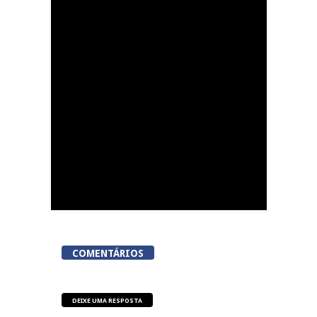
Viseu acolhe a
«primeira corrida em
Portugal em que meta
é um talho»
COMENTÁRIOS
DEIXE UMA RESPOSTA