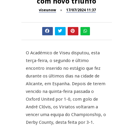
com novo triunfo
Dia do Foral em São João da
viseunow
17/07/2024 11:37
REPORTAGENS
Pesqueira
Summer Fusion em
REPORTAGENS
Sernancelhe
Festas do Concelho de Penalva
MANGUALDE
do Castelo
O Académico de Viseu disputou, esta
terça-feira, o segundo e último
11º Encontro Gastronómico
NOW OPINIÃO
encontro inserido no estágio que fez
Amador de Abrunhosa-a-Velha
durante os últimos dias na cidade de
Now Opinião – Manuela
Alicante, em Espanha. Depois de terem
Antunes: Problemas nos
vencido na quinta-feira passada o
Exames Nacionais
Oxford United por 1-0, com golo de
André Clóvis, os Viriatos voltaram a
vencer uma equipa do Championship, o
Derby County, desta feita por 3-1.