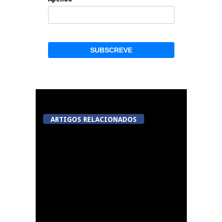
ARTIGOS RELACIONADOS
Now Opinião Hélder
Amaral: Invasão do
gabinete de André
Ventura na AR