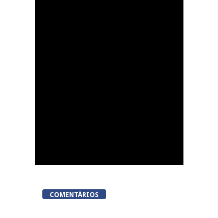
Dia do Emigrante em
Queiriga, Vila Nova de
Paiva
COMENTÁRIOS