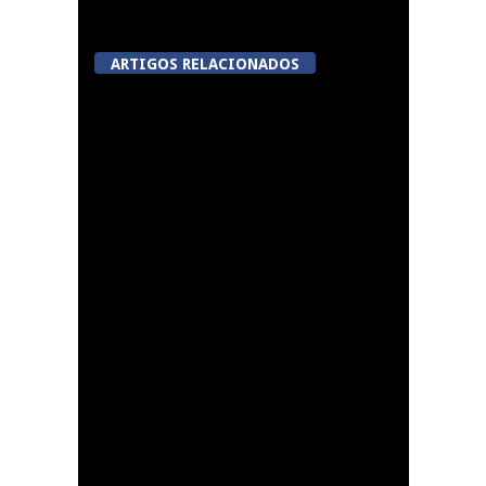
ARTIGOS RELACIONADOS
Lamego avalia acordo
de colaboração com
cidade francesa
Mohamed Bouldini
reforça o ataque dos
Viriatos