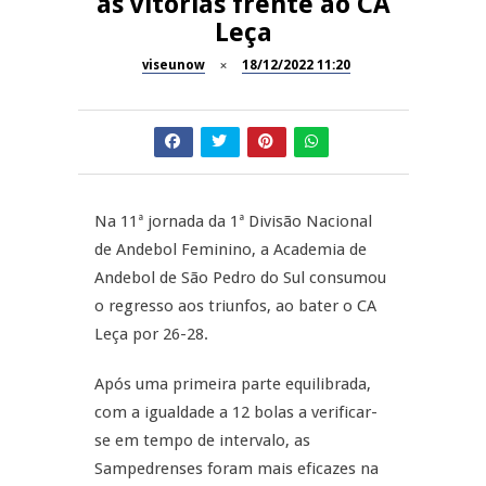
às vitórias frente ao CA
Leça
Dia do Foral em São João da
REPORTAGENS
Pesqueira
viseunow
18/12/2022 11:20
Summer Fusion em
REPORTAGENS
Sernancelhe
Festas do Concelho de Penalva
MANGUALDE
do Castelo
Na 11ª jornada da 1ª Divisão Nacional
11º Encontro Gastronómico
NOW OPINIÃO
de Andebol Feminino, a Academia de
Amador de Abrunhosa-a-Velha
Andebol de São Pedro do Sul consumou
Now Opinião – Manuela
o regresso aos triunfos, ao bater o CA
Antunes: Problemas nos
Leça por 26-28.
Exames Nacionais
Após uma primeira parte equilibrada,
com a igualdade a 12 bolas a verificar-
se em tempo de intervalo, as
Sampedrenses foram mais eficazes na