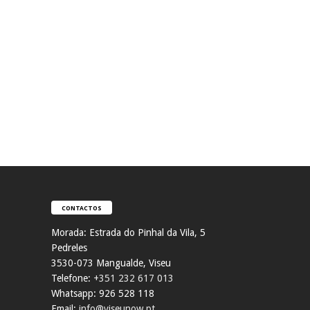
CONTACTOS
Morada:
Estrada do Pinhal da Vila, 5
Pedreles
353
0-073 Mangualde, Viseu
Telefone:
+351 232 617 013
Whatsapp: 926 528 118
Email:
info@viseunow.pt