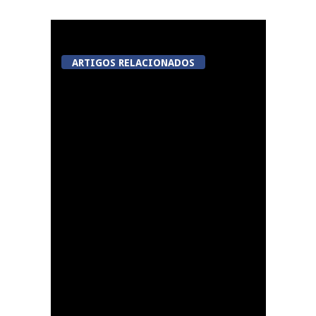
ARTIGOS RELACIONADOS
Now Opinião Hélder
Amaral: Invasão do
gabinete de André
Ventura na AR
Dia do Emigrante em
Queiriga, Vila Nova de