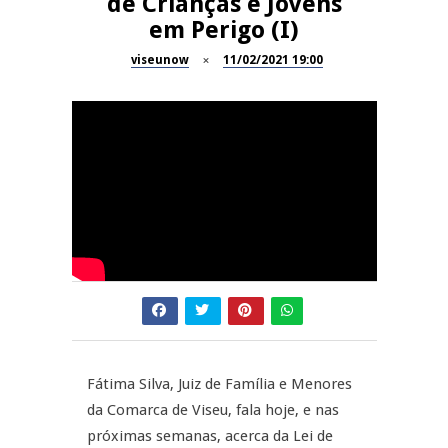
de Crianças e Jovens
em Perigo (I)
Dia do Foral em São João da
REPORTAGENS
Pesqueira
viseunow
11/02/2021 19:00
Summer Fusion em
REPORTAGENS
Sernancelhe
Festas do Concelho de Penalva
MANGUALDE
do Castelo
11º Encontro Gastronómico
NOW OPINIÃO
Amador de Abrunhosa-a-Velha
Now Opinião – Manuela
Antunes: Problemas nos
Exames Nacionais
Fátima Silva, Juiz de Família e Menores
da Comarca de Viseu, fala hoje, e nas
próximas semanas, acerca da Lei de