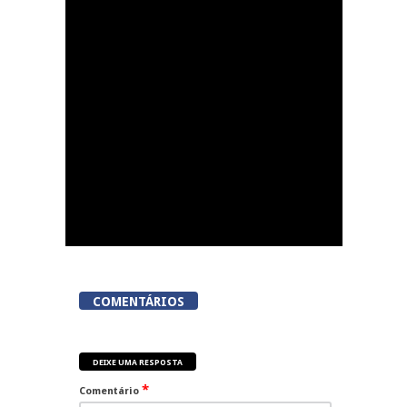
Dia do Emigrante em
Queiriga, Vila Nova de
Paiva
COMENTÁRIOS
DEIXE UMA RESPOSTA
*
Comentário