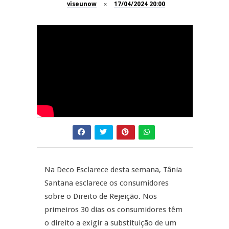
viseunow
17/04/2024 20:00
Dia do Foral em São João da
REPORTAGENS
Pesqueira
Summer Fusion em
REPORTAGENS
Sernancelhe
Festas do Concelho de Penalva
MANGUALDE
do Castelo
11º Encontro Gastronómico
NOW OPINIÃO
Amador de Abrunhosa-a-Velha
Now Opinião – Manuela
Antunes: Problemas nos
Exames Nacionais
Na Deco Esclarece desta semana, Tânia
Santana esclarece os consumidores
sobre o Direito de Rejeição. Nos
primeiros 30 dias os consumidores têm
o direito a exigir a substituição de um