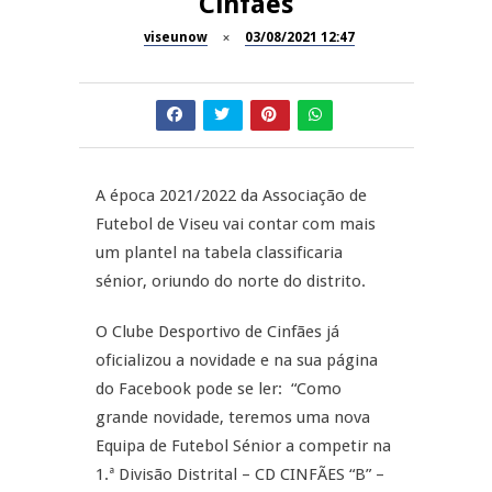
Cinfães
Now Opinião – Manuela
Antunes: Problemas nos
viseunow
03/08/2021 12:47
SÃO PEDRO DO SUL
Exames Nacionais
Tradidanças em São Pedro do
JUIZ ESCLARECE
Sul
A Juiz Esclarece – Medidas a
executar no meio natural de
A época 2021/2022 da Associação de
REPORTAGENS
vida (II)
Futebol de Viseu vai contar com mais
um plantel na tabela classificaria
Inauguração Loja do Cidadão
REPORTAGENS
S.J. Pesqueira
sénior, oriundo do norte do distrito.
Barrelas Summer Fest em Vila
O Clube Desportivo de Cinfães já
Nova de Paiva
oficializou a novidade e na sua página
do Facebook pode se ler: “Como
grande novidade, teremos uma nova
Equipa de Futebol Sénior a competir na
1.ª Divisão Distrital – CD CINFÃES “B” –