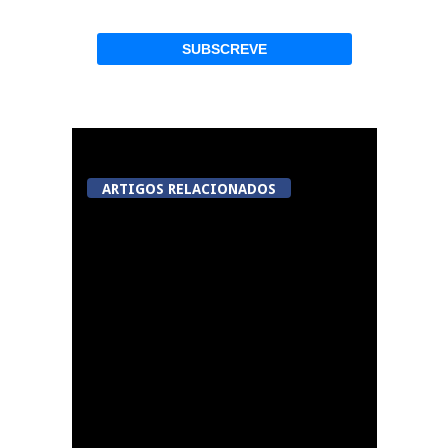
ARTIGOS RELACIONADOS
A Juiz Esclarece –
Medidas a executar no
meio natural de vida
(III)