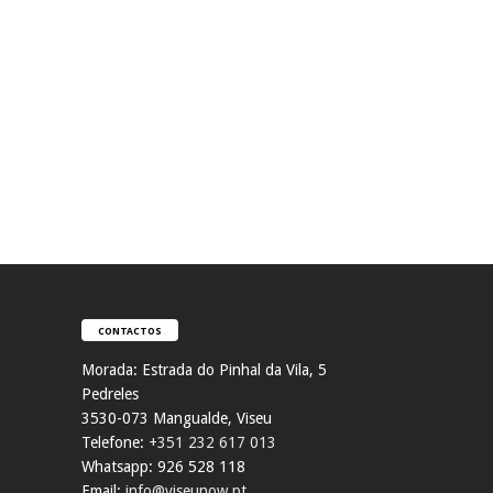
CONTACTOS
Morada:
Estrada do Pinhal da Vila, 5
Pedreles
353
0-073 Mangualde, Viseu
Telefone:
+351 232 617 013
Whatsapp: 926 528 118
Email:
info@viseunow.pt