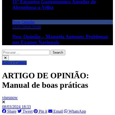
11º Encontro Gastronómico Amador de
Abrunhosa-a-Velha
Now Opinião
31/07/2026 20:00
Now Opinião – Manuela Antunes: Problemas
nos Exames Nacionais
Artes e Cultura
ARTIGO DE OPINIÃO:
Manual de boas práticas
viseunow
08/03/2024 18:33
Share
Tweet
Pin it
Email
WhatsApp