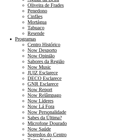
Oliveira de Frades
Penedono
Cinfães
Mortágua
Tabuaço
Resende
Programas
Centro Histórico
Now Desporto
Now Opinião
Sabores da Região
Now Music
JUIZ Esclarece
DECO Esclarece
GNR Esclarece
Now Report
Now Relâmpago
Now Líderes
Now Lá Fora
Now Personalidade
Sabes da Última?
Microfone Dourado
Now Saúde
Segredos do Centro