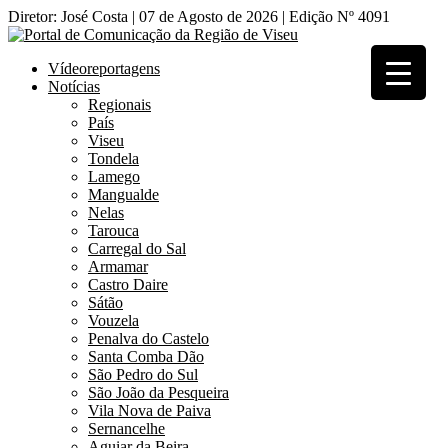
Diretor: José Costa | 07 de Agosto de 2026 | Edição Nº 4091
Vídeoreportagens
Notícias
Regionais
País
Viseu
Tondela
Lamego
Mangualde
Nelas
Tarouca
Carregal do Sal
Armamar
Castro Daire
Sátão
Vouzela
Penalva do Castelo
Santa Comba Dão
São Pedro do Sul
São João da Pesqueira
Vila Nova de Paiva
Sernancelhe
Aguiar da Beira