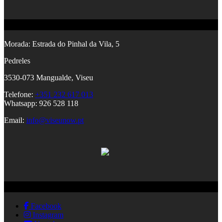
Contactos
Morada:
Estrada do Pinhal da Vila, 5
Pedreles
353
0-073 Mangualde, Viseu
Telefone:
+351 232 617 013
Whatsapp: 926 528 118
Email:
info@viseunow.pt
Redes Sociais
Facebook
Instagram