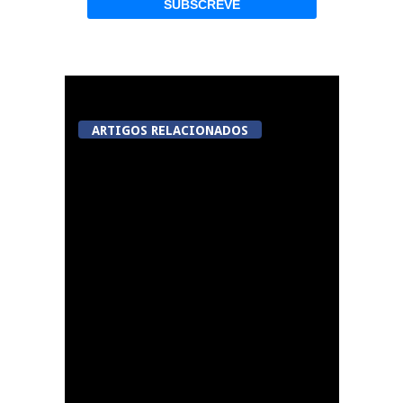
ARTIGOS RELACIONADOS
A Juiz Esclarece –
Medidas a executar no
meio natural de vida
(III)