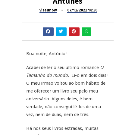
Antunes
Now Opinião – Manuela
Antunes: Problemas nos
viseunow
07/12/2022 18:30
SÃO PEDRO DO SUL
Exames Nacionais
Tradidanças em São Pedro do
JUIZ ESCLARECE
Sul
A Juiz Esclarece – Medidas a
executar no meio natural de
Boa noite, António!
REPORTAGENS
vida (II)
Acabei de ler o seu último romance
O
Inauguração Loja do Cidadão
REPORTAGENS
Tamanho do mundo
. Li-o em dois dias!
S.J. Pesqueira
O meu irmão voltou ao bom hábito de
Barrelas Summer Fest em Vila
me oferecer um livro seu pelo meu
Nova de Paiva
aniversário. Alguns deles, é bem
verdade, não consegui lê-los de uma
vez, nem de duas, nem de três.
Há nos seus livros estradas, muitas